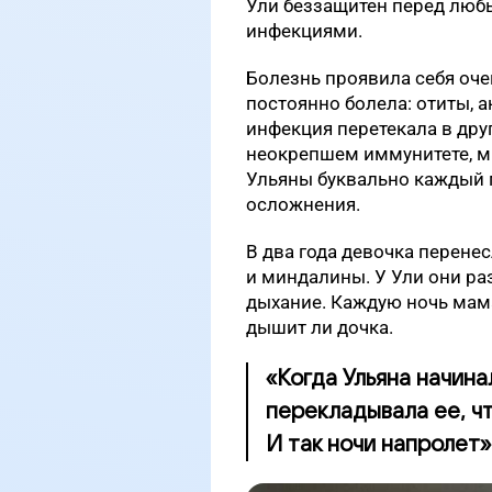
Ули беззащитен перед лю
инфекциями.
Болезнь проявила себя оче
постоянно болела: отиты, а
инфекция перетекала в дру
неокрепшем иммунитете, мн
Ульяны буквально каждый
осложнения.
В два года девочка перене
и миндалины. У Ули они ра
дыхание. Каждую ночь мама
дышит ли дочка.
«Когда Ульяна начина
перекладывала ее, чт
И так ночи напролет»