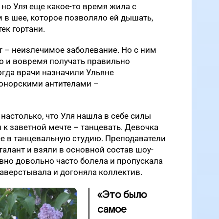
но Уля еще какое-то время жила с
 в шее, которое позволяло ей дышать,
ек гортани.
– неизлечимое заболевание. Но с ним
о и вовремя получать правильно
огда врачи назначили Ульяне
онорскими антителами –
настолько, что Уля нашла в себе силы
 к заветной мечте – танцевать. Девочка
е в танцевальную студию. Преподаватели
талант и взяли в основной состав шоу-
авно довольно часто болела и пропускала
наверстывала и догоняла коллектив.
«Это было
самое