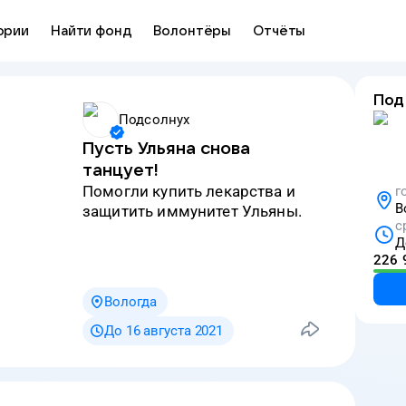
ории
Найти фонд
Волонтёры
Отчёты
Под
Подсолнух
Пусть Ульяна снова
танцует!
Помогли купить лекарства и
г
В
защитить иммунитет Ульяны.
с
Д
226 
Вологда
До 16 августа 2021