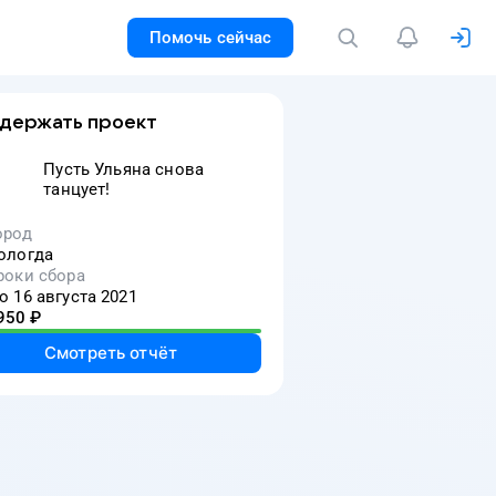
Помочь сейчас
держать проект
Пусть Ульяна снова
танцует!
ород
ологда
роки сбора
о 16 августа 2021
950
₽
Смотреть отчёт