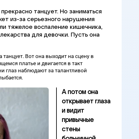
а прекрасно танцует. Но заниматься
жет из-за серьезного нарушения
Ули тяжелое воспаление кишечника,
лекарства для девочки. Пусть она
а танцует. Вот она выходит на сцену в
щемся платье и двигается в такт
ни глаз наблюдают за талантливой
лыбается.
А потом она
открывает глаза
и видит
привычные
стены
больничной