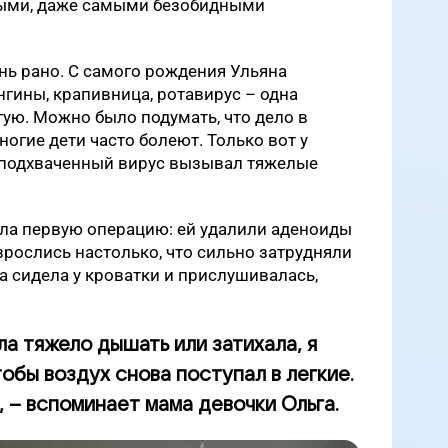
быми, даже самыми безобидными
нь рано. С самого рождения Ульяна
нгины, крапивница, ротавирус – одна
гую. Можно было подумать, что дело в
огие дети часто болеют. Только вот у
 подхваченный вирус вызывал тяжелые
сла первую операцию: ей удалили аденоиды
зрослись настолько, что сильно затрудняли
 сидела у кроватки и прислушивалась,
ла тяжело дышать или затихала, я
обы воздух снова поступал в легкие.
, – вспоминает мама девочки Ольга.