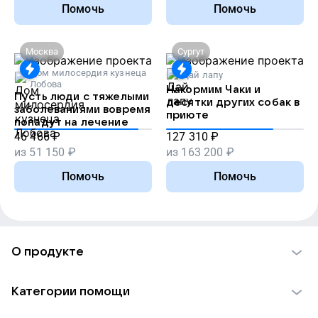
Помочь
Помочь
Москва
Сургут
Дом милосердия кузнеца
Дай лапу
Лобова
Накормим Чаки и
Пусть люди с тяжелыми
десятки других собак в
заболеваниями вовремя
приюте
попадут на лечение
46 466
₽
127 310
₽
из
51 150
₽
из
163 200
₽
Помочь
Помочь
О продукте
О проекте VK Добро
Категории помощи
Отчеты VK Добро