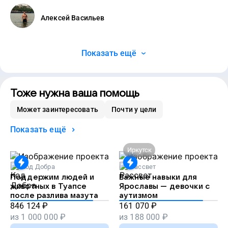
Алексей Васильев
Показать ещё
Тоже нужна ваша помощь
Может заинтересовать
Почти у цели
Показать ещё
Иркутск
Код Добра
Рассвет
Поддержим людей и
Важные навыки для
животных в Туапсе
Ярославы — девочки с
после разлива мазута
аутизмом
846 124
₽
161 070
₽
из
1 000 000
₽
из
188 000
₽