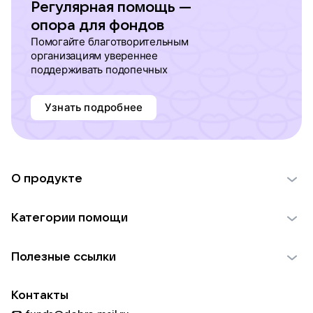
Регулярная помощь —
опора для фондов
Помогайте благотворительным
организациям увереннее
поддерживать подопечных
Узнать подробнее
О продукте
О проекте VK Добро
Категории помощи
Отчеты VK Добро
Детям
Использование материалов
Полезные ссылки
Взрослым
Обратная связь
Найти фонд
Пожилым
Контакты
Для НКО
Волонтеры
Животным