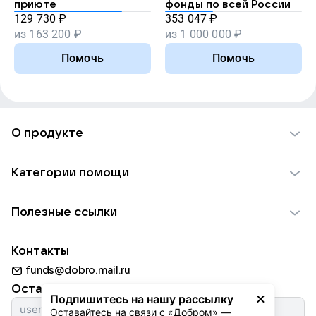
приюте
фонды по всей России
129 730
₽
353 047
₽
из
163 200
₽
из
1 000 000
₽
Помочь
Помочь
О продукте
О проекте VK Добро
Категории помощи
Отчеты VK Добро
Детям
Использование материалов
Полезные ссылки
Взрослым
Обратная связь
Найти фонд
Пожилым
Контакты
Для НКО
Волонтеры
Животным
funds@dobro.mail.ru
Партнерам
Добрый день
Оставайтесь с нами
Природе
Подпишитесь на нашу рассылку
Истории
Оставайтесь на связи с «Добром» — 
Культуре