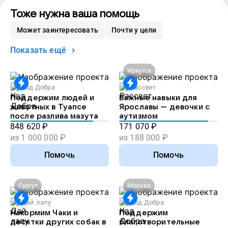
Тоже нужна ваша помощь
Может заинтересовать
Почти у цели
Показать ещё
Иркутск
Код Добра
Рассвет
Поддержим людей и
Важные навыки для
животных в Туапсе
Ярославы — девочки с
после разлива мазута
аутизмом
848 620
₽
171 070
₽
из
1 000 000
₽
из
188 000
₽
Помочь
Помочь
Сургут
Москва
Дай лапу
Код Добра
Накормим Чаки и
Поддержим
десятки других собак в
благотворительные