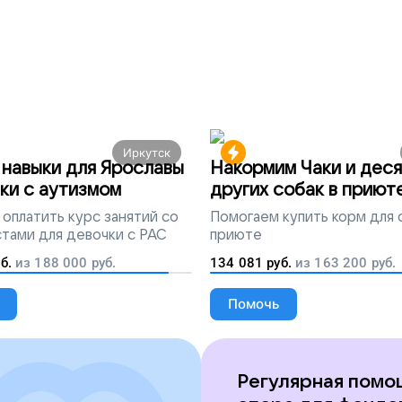
Иркутск
навыки для Ярославы
Накормим Чаки и деся
ки с аутизмом
других собак в приют
оплатить курс занятий со
Помогаем
купить корм для 
тами для девочки с РАС
приюте
б.
из
188 000
руб.
134 081
руб.
из
163 200
руб.
Помочь
Регулярная помо