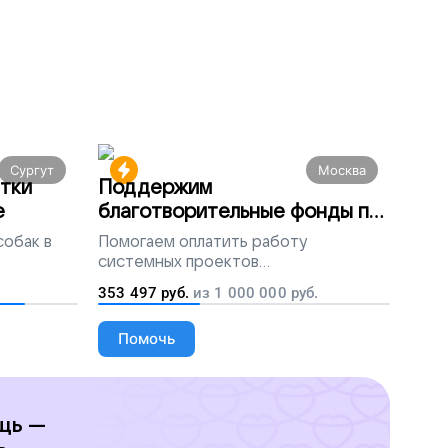
Сургут
Москва
тки
Поддержим
е
благотворительные фонды по
всей России
собак в
Помогаем
оплатить работу
системных проектов
благотворительных организаций
353 497
руб.
из
1 000 000
руб.
Помочь
щь —