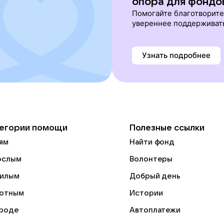
опора для фондо
Помогайте благотворит
увереннее поддерживат
Узнать подробнее
егории помощи
Полезные ссылки
ям
Найти фонд
ослым
Волонтеры
илым
Добрый день
отным
Истории
роде
Автоплатежи