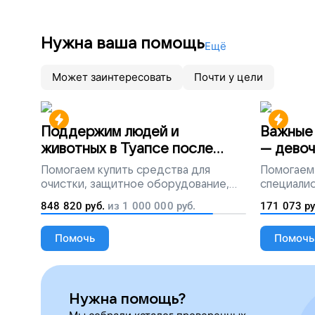
Нужна ваша помощь
Ещё
Может заинтересовать
Почти у цели
Поддержим людей и
Важные 
животных в Туапсе после
— девоч
разлива мазута
Помогаем
купить средства для
Помогаем
очистки, защитное оборудование,
специалис
лекарства, корм и предметы первой
848 820
руб.
из
1 000 000
руб.
171 073
ру
необходимости
Помочь
Помочь
Нужна помощь?