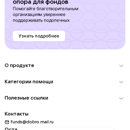
опора для фондов
Помогайте благотворительным
организациям увереннее
поддерживать подопечных
Узнать подробнее
О продукте
О проекте VK Добро
Категории помощи
Отчеты VK Добро
Детям
Использование материалов
Полезные ссылки
Взрослым
Обратная связь
Найти фонд
Пожилым
Контакты
Для НКО
Волонтеры
Животным
funds@dobro.mail.ru
Партнерам
Добрый день
Оставайтесь с нами