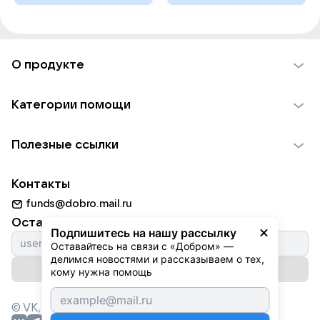
О продукте
О проекте VK Добро
Категории помощи
Отчеты VK Добро
Детям
Использование материалов
Полезные ссылки
Взрослым
Обратная связь
Найти фонд
Пожилым
Контакты
Для НКО
Волонтеры
Животным
funds@dobro.mail.ru
Партнерам
Добрый день
Оставайтесь с нами
Природе
Подпишитесь на нашу рассылку
Истории
Оставайтесь на связи с «Добром» — 
Культуре
делимся новостями и рассказываем о тех, 
Автоплатежи
Подписаться на рассылку
Фондам
кому нужна помощь
© VK,
2026
г. Все права защищены.