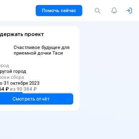
Помочь сейчас
держать проект
Счастливое будущее для
приемной дочки Таси
ород
ругой город
роки сбора
о 31 октября 2023
64
₽
из
90 384
₽
Смотреть отчёт