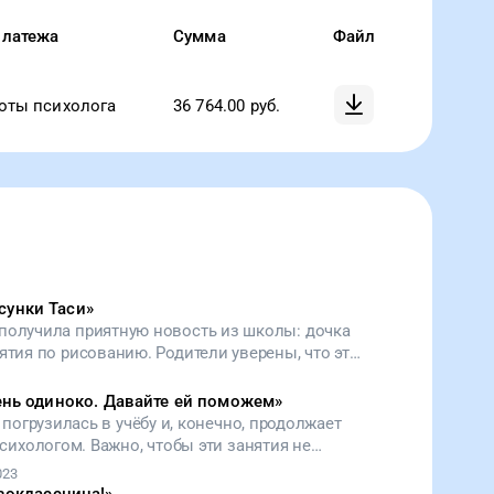
платежа
Сумма
Файл
оты психолога
36 764.00
руб.
сунки Таси
»
получила приятную новость из школы: дочка
ятия по рисованию. Родители уверены, что это
рузья, поддержите наш сбор для Таси. Пусть
а в детдоме, учится доверять.
ень одиноко. Давайте ей поможем
»
 погрузилась в учёбу и, конечно, продолжает
сихологом. Важно, чтобы эти занятия не
 Поэтому наш сбор продолжается. Поддержите
023
ёмных родителей!