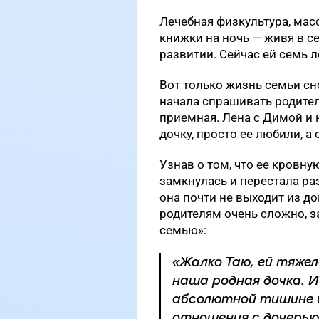
Лечебная физкультура, мас
книжки на ночь — живя в се
развитии. Сейчас ей семь л
Вот только жизнь семьи сн
начала спрашивать родител
приемная. Лена с Димой и 
дочку, просто ее любили, а
Узнав о том, что ее кровн
замкнулась и перестала ра
она почти не выходит из до
родителям очень сложно, 
семью»:
«Жалко Таю, ей тяжел
наша родная дочка. И
абсолютной тишине 
отношения с дочерью 