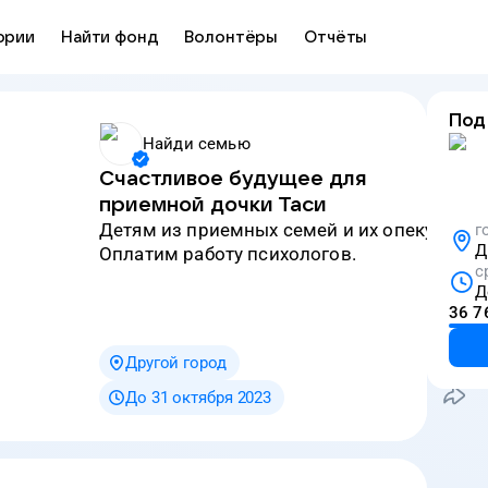
ории
Найти фонд
Волонтёры
Отчёты
Под
Найди семью
Счастливое будущее для
приемной дочки Таси
детям из приемных семей и их опекунам.
г
Д
оплатим работу психологов.
с
Д
36 7
Другой город
До 31 октября 2023