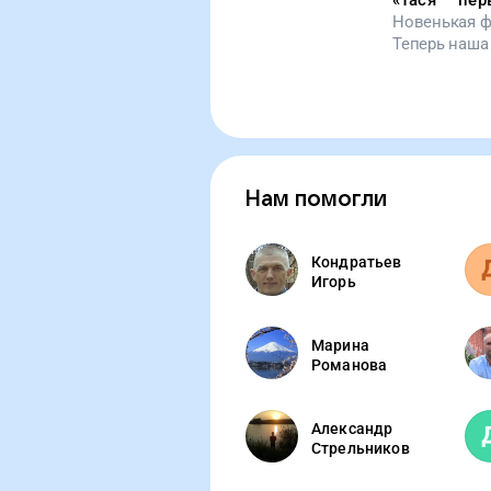
«
Тася — пер
Новенькая ф
Теперь наша
уходит в шко
это изменитс
улыбается!
Нам помогли
Кондратьев
Игорь
Марина
Романова
Александр
Стрельников