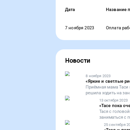
Дата
Название 
7 ноября 2023
Оплата раб
Новости
8 ноября 2023
«
Яркие и светлые ри
Приёмная мама Таси 
решила ходить на зан
заслуга психолога. Д
13 октября 2023
девочка, которая жил
«
Тасе пока оч
Тася с головой
заниматься с п
прекращались.
25 сентября 2
Тасю и её при