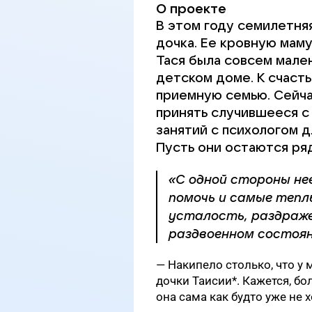
О проекте
В этом году семилетняя
дочка. Ее кровную маму
Тася была совсем мален
детском доме. К счаст
приемную семью. Сейча
принять случившееся с 
занятий с психологом д
Пусть они остаются ря
«С одной стороны не
помочь и самые тепл
усталость, раздраже
раздвоенном состоян
— Накипело столько, что у
дочки Таисии*. Кажется, бол
она сама как будто уже не х