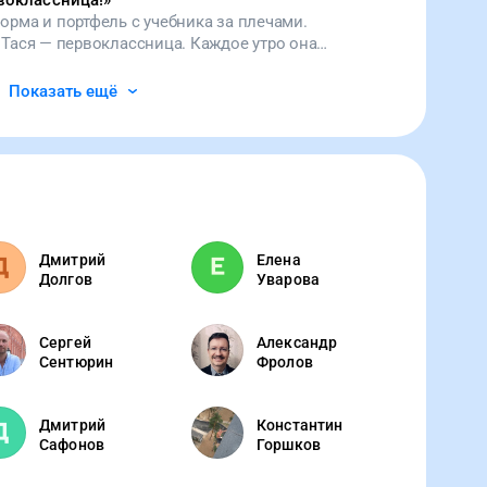
воклассница!
»
орма и портфель с учебника за плечами.
 Тася — первоклассница. Каждое утро она
лу немного грустная и задумчивая, но скоро
я. Поддержите наш проект. Пусть Тася снова
Показать ещё
Дмитрий
Елена
Долгов
Уварова
Сергей
Александр
Сентюрин
Фролов
Дмитрий
Константин
Сафонов
Горшков