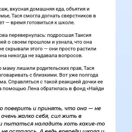
саж, вкусная домашняя еда, объятия и
мье, Тася смогла догнать сверстников в
ет — время готовиться к школе.
ова перевернулась: подросшая Таисия
ей о своем прошлом и узнала, что она
не скрывали этого — они просто растили
 она никогда не задавала вопросов.
ую маму лишили родительских прав, Тася
зговаривать с близкими. Вот уже полгода
ма. Справляться с такой реакцией дочки ее
за помощью Лена обратилась в фонд «Найди
о поверить и принять, что она — не
 очень жалко себя, сил жить в
и пытаться наладить хоть какие-то
не осталось. А ведь впереди школа и