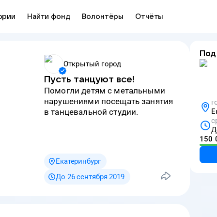
ории
Найти фонд
Волонтёры
Отчёты
Под
Открытый город
Пусть танцуют все!
Помогли детям с метальными
нарушениями посещать занятия
г
в танцевальной студии.
Е
с
Д
150 
Екатеринбург
До 26 сентября 2019