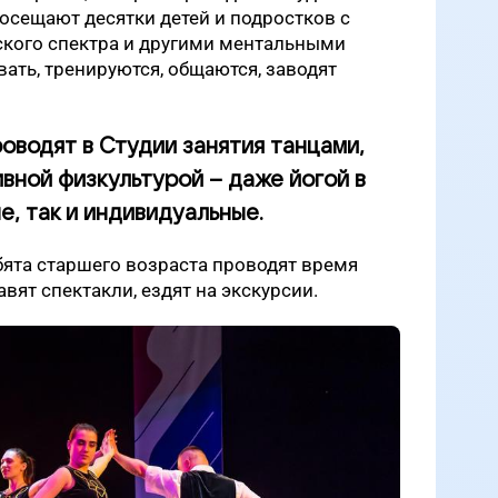
осещают десятки детей и подростков с
ского спектра и другими ментальными
вать, тренируются, общаются, заводят
оводят в Студии занятия танцами,
вной физкультурой – даже йогой в
ые, так и индивидуальные.
ебята старшего возраста проводят время
авят спектакли, ездят на экскурсии.