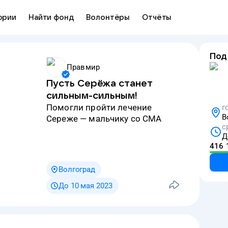
ории
Найти фонд
Волонтёры
Отчёты
Под
Правмир
Пусть Серёжа станет
сильным-сильным!
Помогли пройти лечение
г
В
Сереже — мальчику со СМА
с
Д
416 
Волгоград
До 10 мая 2023