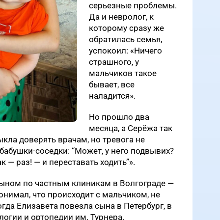
серьезные проблемы.
Да и невролог, к
которому сразу же
обратилась семья,
успокоил: «Ничего
страшного, у
мальчиков такое
бывает, все
наладится».
Но прошло два
месяца, а Серёжа так
выкла доверять врачам, но тревога не
бабушки-соседки: “Может, у него подвывих?
 — раз! — и переставать ходить”».
сыном по частным клиникам в Волгограде —
онимал, что происходит с мальчиком, не
огда Елизавета повезла сына в Петербург, в
логии и ортопедии им. Турнера.