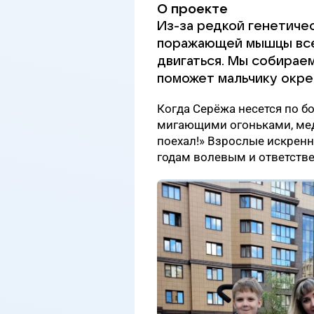
О проекте
Из-за редкой генетиче
поражающей мышцы все
двигаться. Мы собираем
поможет мальчику окре
Когда Серёжа несется по б
мигающими огоньками, мед
поехал!» Взрослые искренн
годам волевым и ответств