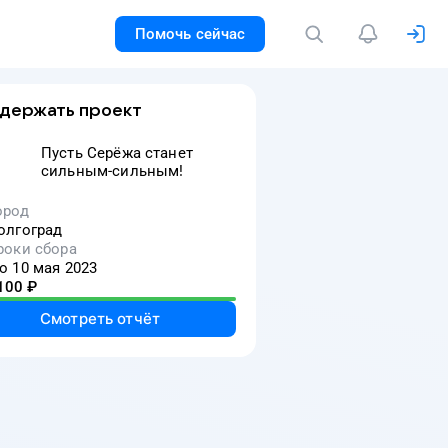
Помочь сейчас
держать проект
Пусть Серёжа станет
сильным-сильным!
ород
олгоград
роки сбора
о 10 мая 2023
100
₽
Смотреть отчёт