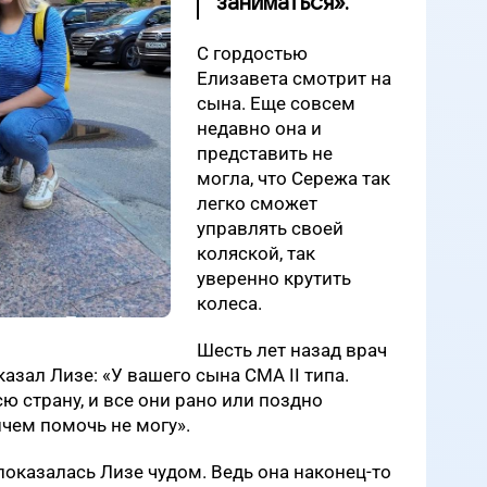
заниматься».
С гордостью
Елизавета смотрит на
сына. Еще совсем
недавно она и
представить не
могла, что Сережа так
легко сможет
управлять своей
коляской, так
уверенно крутить
колеса.
Шесть лет назад врач
азал Лизе: «У вашего сына СМА II типа.
сю страну, и все они рано или поздно
ичем помочь не могу».
показалась Лизе чудом. Ведь она наконец-то