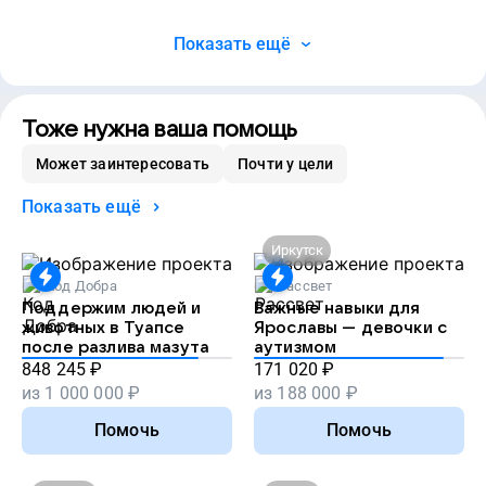
Показать ещё
Тоже нужна ваша помощь
Может заинтересовать
Почти у цели
Показать ещё
Иркутск
Код Добра
Рассвет
Поддержим людей и
Важные навыки для
животных в Туапсе
Ярославы — девочки с
после разлива мазута
аутизмом
848 245
₽
171 020
₽
из
1 000 000
₽
из
188 000
₽
Помочь
Помочь