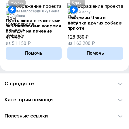
Москва
Сургут
Дом милосердия кузнеца
Дай лапу
Лобова
Накормим Чаки и
Пусть люди с тяжелыми
десятки других собак в
заболеваниями вовремя
приюте
попадут на лечение
47 446
₽
128 380
₽
из
51 150
₽
из
163 200
₽
Помочь
Помочь
О продукте
О проекте VK Добро
Категории помощи
Отчеты VK Добро
Детям
Использование материалов
Полезные ссылки
Взрослым
Обратная связь
Найти фонд