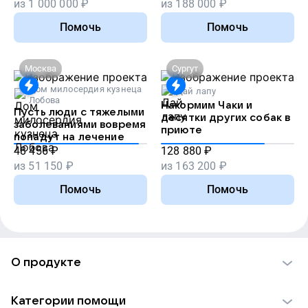
из
1 000 000
₽
из
188 000
₽
Помочь
Помочь
Москва
Сургут
Дом милосердия кузнеца
Дай лапу
Лобова
Накормим Чаки и
Пусть люди с тяжелыми
десятки других собак в
заболеваниями вовремя
приюте
попадут на лечение
48 456
₽
128 880
₽
из
51 150
₽
из
163 200
₽
Помочь
Помочь
О продукте
О проекте VK Добро
Категории помощи