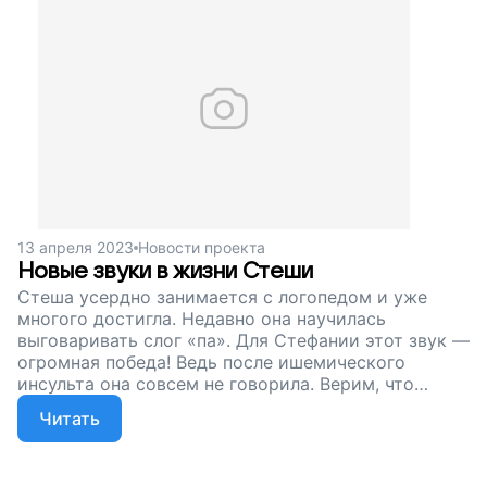
13 апреля 2023
Новости проекта
Новые звуки в жизни Стеши
Стеша усердно занимается с логопедом и уже
многого достигла. Недавно она научилась
выговаривать слог «па». Для Стефании этот звук —
огромная победа! Ведь после ишемического
инсульта она совсем не говорила. Верим, что
скоро к ней вернется речь, главное — не
Читать
прекращать занятия. Друзья, поддержите наш
проект. Давайте поможем Стеше заговорить!