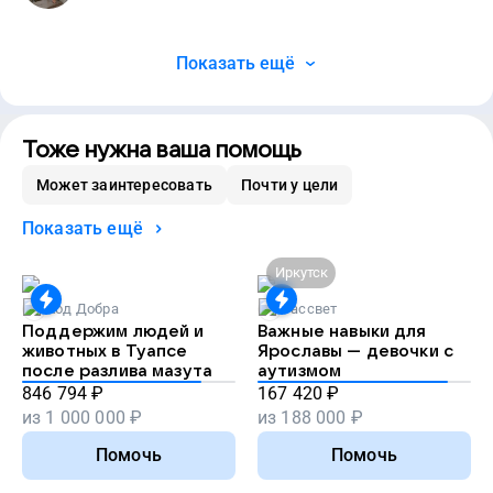
Показать ещё
Тоже нужна ваша помощь
Может заинтересовать
Почти у цели
Показать ещё
Иркутск
Код Добра
Рассвет
Поддержим людей и
Важные навыки для
животных в Туапсе
Ярославы — девочки с
после разлива мазута
аутизмом
846 794
₽
167 420
₽
из
1 000 000
₽
из
188 000
₽
Помочь
Помочь