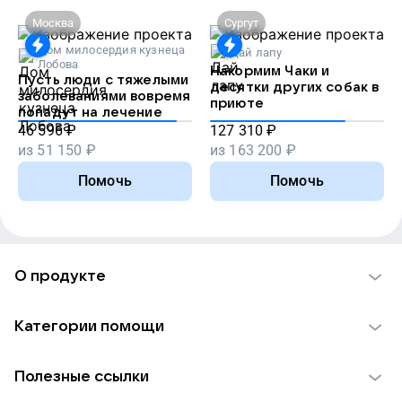
Москва
Сургут
Дом милосердия кузнеца
Дай лапу
Лобова
Накормим Чаки и
Пусть люди с тяжелыми
десятки других собак в
заболеваниями вовремя
приюте
попадут на лечение
46 596
₽
127 310
₽
из
51 150
₽
из
163 200
₽
Помочь
Помочь
О продукте
О проекте VK Добро
Категории помощи
Отчеты VK Добро
Детям
Использование материалов
Полезные ссылки
Взрослым
Обратная связь