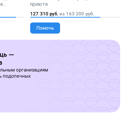
ля
приюте
людей
127 310
руб.
из
163 200
руб.
Помочь
щь —
в
ельным организациям
ь подопечных