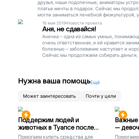
друзья, наши подопечные, аниматоры устро
платье мечты в подарок. Сейчас мы продол
могли заниматься лечебной физкультурой, 
наш проект!
16 мая 2019
Новости проекта
Аня, не сдавайся!
Анечка – одна из самых умных, понимающи
очень ответственная, и ей нравится зани
болезнью – заболевание наступает и норов
Сейчас мы продолжаем собирать деньги, ч
них было больше сил и времени на жизнь
Нужна ваша помощь
Ещё
Может заинтересовать
Почти у цели
Поддержим людей и
Важные 
животных в Туапсе после
— девоч
разлива мазута
Помогаем
купить средства для
Помогаем