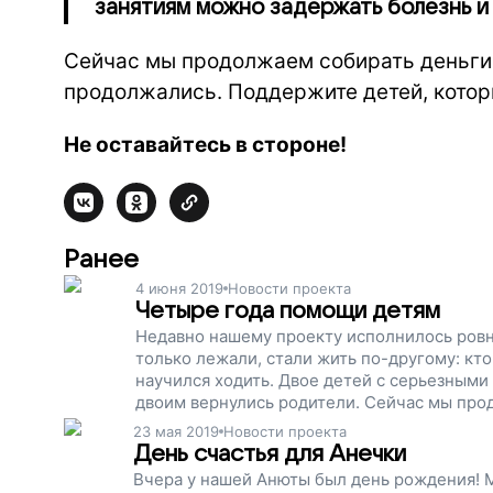
занятиям можно задержать болезнь и
Сейчас мы продолжаем собирать деньги,
продолжались. Поддержите детей, кото
Не оставайтесь в стороне!
Ранее
4 июня 2019
Новости проекта
Четыре года помощи детям
Недавно нашему проекту исполнилось ровно
только лежали, стали жить по-другому: кто
научился ходить. Двое детей с серьезными
двоим вернулись родители. Сейчас мы про
могли заниматься лечебной физкультурой,
23 мая 2019
Новости проекта
проект!
День счастья для Анечки
Вчера у нашей Анюты был день рождения! 