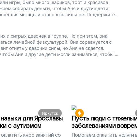
или игры, было много шариков, торт и красивое
жаем собирать деньги, чтобы Аня и другие дети
укрепляя мышцы и становясь сильнее. Поддержите
х и хитрых девочек в группе. Но при этом, она
маться лечебной физкультурой. Она соревнуется с
ит отнять у девочки силы, но Аня не сдается.
тобы Аня и другие дети могли заниматься, чтобы у
. Поддержите наш проект!
Иркутск
навыки для Ярославы
Пусть люди с тяжелы
ки с аутизмом
заболеваниями вовре
попадут на лечение
оплатить курс занятий со
Помогаем
оплатить услуги