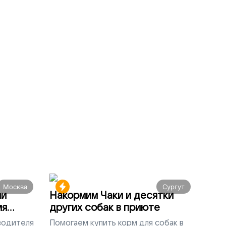
Москва
Сургут
ми
Накормим Чаки и десятки
мя
других собак в приюте
 водителя
Помогаем
купить корм для собак в