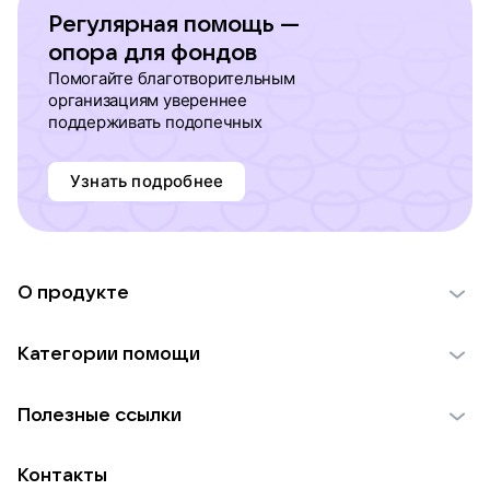
Регулярная помощь —
опора для фондов
Помогайте благотворительным
организациям увереннее
поддерживать подопечных
Узнать подробнее
О продукте
О проекте VK Добро
Категории помощи
Отчеты VK Добро
Детям
Использование материалов
Полезные ссылки
Взрослым
Обратная связь
Найти фонд
Пожилым
Контакты
Для НКО