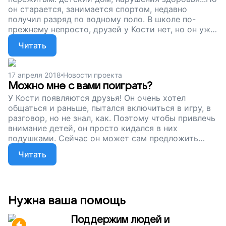
он старается, занимается спортом, недавно
получил разряд по водному поло. В школе по-
прежнему непросто, друзей у Кости нет, но он уже
гораздо лучше контролирует себя и свои чувства.
Читать
Чтобы научить мальчика понимать и слушать себя,
мы собираем деньги на специальные занятия со
специалистом. Помогите Косте обрести себя,
17 апреля 2018
Новости проекта
справиться с травмой детского дома, с гневом,
Можно мне с вами поиграть?
обидой и тревогой, поддержите наш проект!
У Кости появляются друзья! Он очень хотел
общаться и раньше, пытался включиться в игру, в
разговор, но не знал, как. Поэтому чтобы привлечь
внимание детей, он просто кидался в них
подушками. Сейчас он может сам предложить
начать игру или включиться чужую, спросив
Читать
разрешения. Так начинает зарождаться дружба.
Сейчас мы продолжаем собирать деньги, чтобы
Костя не оставался наедине со своей бедой,
детскими травмами и страхами. У мальчика не
всегда получается контролировать себя или ясно
Нужна ваша помощь
выражать свои желания. Но его всему можно
научить и во многом помочь. Просто поддержите
Поддержим людей и