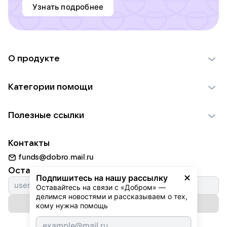
Узнать подробнее
О продукте
О проекте VK Добро
Категории помощи
Отчеты VK Добро
Детям
Использование материалов
Полезные ссылки
Взрослым
Обратная связь
Найти фонд
Пожилым
Контакты
Для НКО
Волонтеры
Животным
funds@dobro.mail.ru
Партнерам
Добрый день
Оставайтесь с нами
Природе
Подпишитесь на нашу рассылку
Истории
Оставайтесь на связи с «Добром» — 
Культуре
делимся новостями и рассказываем о тех, 
Автоплатежи
Подписаться на рассылку
Фондам
кому нужна помощь