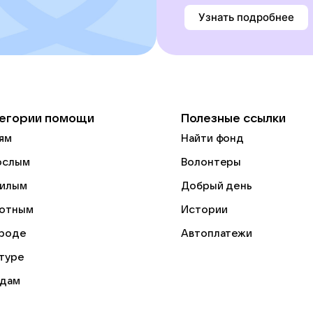
Узнать подробнее
егории помощи
Полезные ссылки
ям
Найти фонд
ослым
Волонтеры
илым
Добрый день
отным
Истории
роде
Автоплатежи
ьтуре
дам