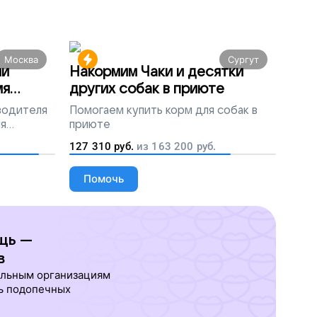
Москва
Сургут
ми
Накормим Чаки и десятки
мя
других собак в приюте
 водителя
Помогаем
купить корм для собак в
ля
приюте
людей
127 310
руб.
из
163 200
руб.
Помочь
щь —
в
ельным организациям
ь подопечных