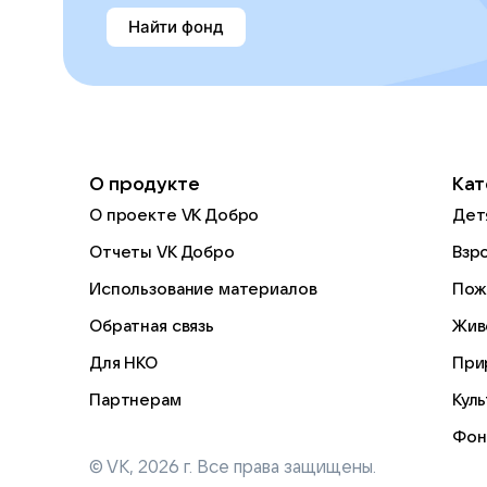
Найти фонд
О продукте
Кат
О проекте VK Добро
Дет
Отчеты VK Добро
Взр
Использование материалов
Пож
Обратная связь
Жив
Для НКО
При
Партнерам
Кул
Фон
© VK,
2026
г. Все права защищены.