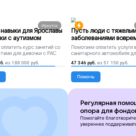
Иркутск
навыки для Ярославы
Пусть люди с тяжелы
ки с аутизмом
заболеваниями вовре
попадут на лечение
оплатить курс занятий со
Помогаем
оплатить услуги
тами для девочки с РАС
санитарного автомобиля д
перевозки тяжелобольных 
б.
из
188 000
руб.
47 346
руб.
из
51 150
руб.
Помочь
Регулярная помо
опора для фондо
Помогайте благотворит
увереннее поддерживат