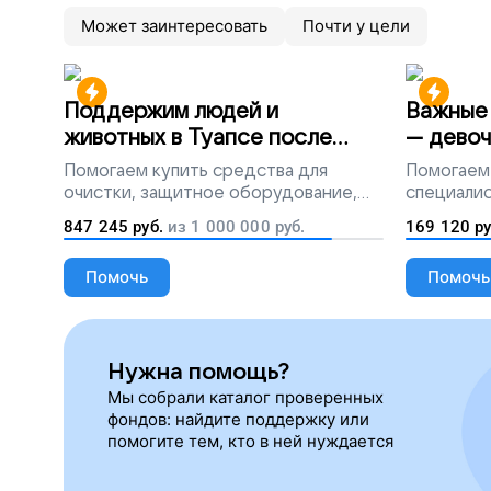
Может заинтересовать
Почти у цели
Поддержим людей и
Важные 
животных в Туапсе после
— девоч
разлива мазута
Помогаем
купить средства для
Помогаем
очистки, защитное оборудование,
специалис
лекарства, корм и предметы первой
847 245
руб.
из
1 000 000
руб.
169 120
ру
необходимости
Помочь
Помочь
Нужна помощь?
Мы собрали каталог проверенных
фондов: найдите поддержку или
помогите тем, кто в ней нуждается