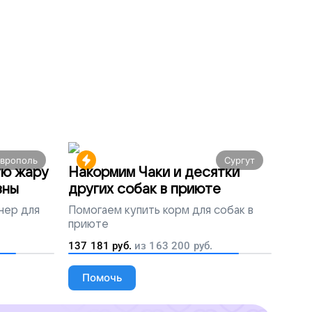
аврополь
Сургут
ую жару
Накормим Чаки и десятки
вны
других собак в приюте
нер для
Помогаем
купить корм для собак в
приюте
137 181
руб.
из
163 200
руб.
Помочь