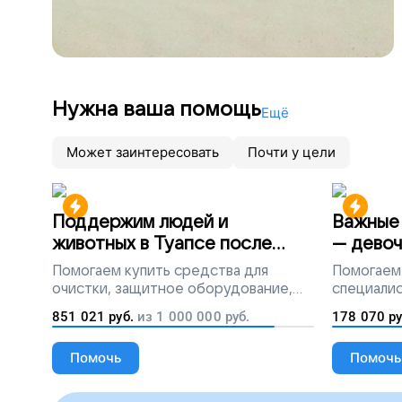
Нужна ваша помощь
Ещё
Может заинтересовать
Почти у цели
Поддержим людей и
Важные 
животных в Туапсе после
— девоч
разлива мазута
Помогаем
купить средства для
Помогаем
очистки, защитное оборудование,
специалис
лекарства, корм и предметы первой
851 021
руб.
из
1 000 000
руб.
178 070
ру
необходимости
Помочь
Помочь