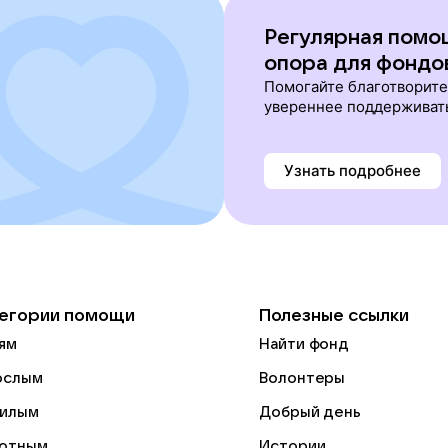
Регулярная помо
опора для фондо
Помогайте благотворит
увереннее поддерживат
Узнать подробнее
егории помощи
Полезные ссылки
ям
Найти фонд
ослым
Волонтеры
илым
Добрый день
отным
Истории