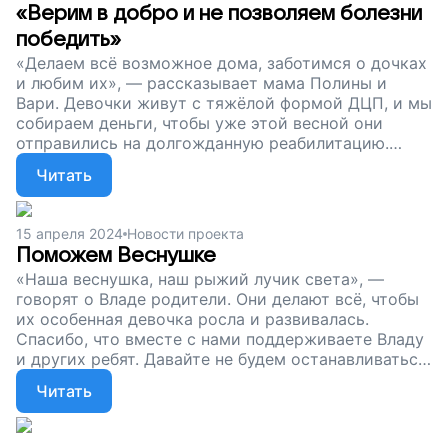
«Верим в добро и не позволяем болезни
победить»
«Делаем всё возможное дома, заботимся о дочках
и любим их», — рассказывает мама Полины и
Вари. Девочки живут с тяжёлой формой ДЦП, и мы
собираем деньги, чтобы уже этой весной они
отправились на долгожданную реабилитацию.
Давайте вместе поддержим сестрёнок и их
Читать
любящих родителей!
15 апреля 2024
Новости проекта
Поможем Веснушке
«Наша веснушка, наш рыжий лучик света», —
говорят о Владе родители. Они делают всё, чтобы
их особенная девочка росла и развивалась.
Спасибо, что вместе с нами поддерживаете Владу
и других ребят. Давайте не будем останавливаться.
Пусть дети живут без боли и вовремя получают
Читать
важное лечение.