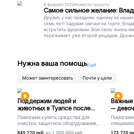
9 февраля 2023
Новости проекта
Поможем сильному целеустремленному м
Самое сильное желание: Влад
Друзья, у нас праздник: одному из наш
семь лет! Задувая свечки на торте, Вла
встретить здоровым. Всю свою жизнь ма
переживает уже второй рецидив. Друзья
своим врачам и получают лучшее лечен
Владику окончательно победить рак!
Нужна ваша помощь
Ещё
Может заинтересовать
Почти у цели
Поддержим людей и
Важные 
животных в Туапсе после
— девоч
разлива мазута
Помогаем
купить средства для
Помогаем
очистки, защитное оборудование,
специалис
лекарства, корм и предметы первой
849 220
руб.
из
1 000 000
руб.
173 720
ру