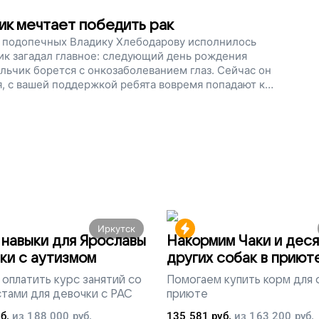
альчику встать на ноги!
ик мечтает победить рак
их подопечных Владику Хлебодарову исполнилось
дик загадал главное: следующий день рождения
льчик борется с онкозаболеванием глаз. Сейчас он
, с вашей поддержкой ребята вовремя попадают к
ие. Давайте не будем останавливаться. Поможем
Иркутск
навыки для Ярославы
Накормим Чаки и деся
ки с аутизмом
других собак в приют
оплатить курс занятий со
Помогаем
купить корм для 
тами для девочки с РАС
приюте
б.
из
188 000
руб.
135 581
руб.
из
163 200
руб.