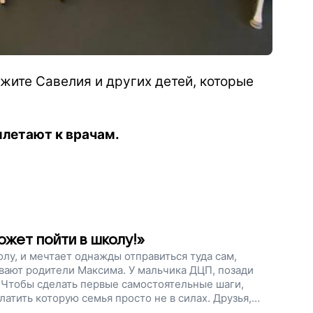
жите Савелия и других детей, которые
илетают к врачам.
ожет пойти в школу!»
олу, и мечтает однажды отправиться туда сам,
вают родители Максима. У мальчика ДЦП, позади
 Чтобы сделать первые самостоятельные шаги,
атить которую семья просто не в силах. Друзья,
исполним главную мечту Макса и его близких.