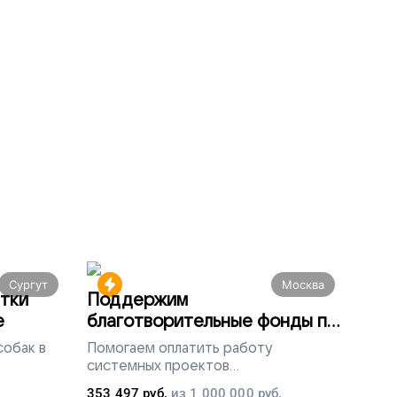
Сургут
Москва
тки
Поддержим
е
благотворительные фонды по
всей России
собак в
Помогаем
оплатить работу
системных проектов
благотворительных организаций
353 497
руб.
из
1 000 000
руб.