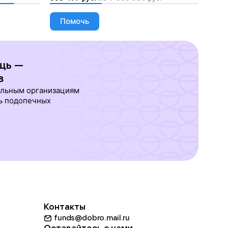
Помочь
щь —
в
ельным организациям
ь подопечных
Контакты
funds@dobro.mail.ru