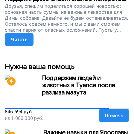
Друзья, спешим поделиться хорошей новостью:
основная часть суммы на важные лекарства для
Димы собрана. Давайте не будем останавливаться.
Осталось совсем немного, и мы с вами сможем
спасти парня от опасных осложнений. Пусть у
Димы снова будет возможность выходить из дома,
Читать
встречаться с друзьями, учиться и развиваться.
Пусть больничные стены навсегда останутся для
него в прошлом!
Нужна ваша помощь
Поддержим людей и
животных в Туапсе после
разлива мазута
846 694
руб.
Помочь
из
1 000 000
руб.
Важные навыки для Ярославы