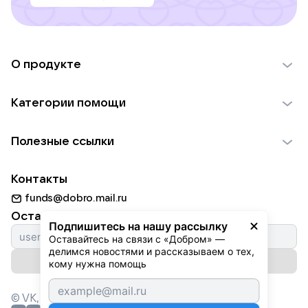
О продукте
О проекте VK Добро
Категории помощи
Отчеты VK Добро
Детям
Использование материалов
Полезные ссылки
Взрослым
Обратная связь
Найти фонд
Пожилым
Контакты
Для НКО
Волонтеры
Животным
funds@dobro.mail.ru
Партнерам
Добрый день
Оставайтесь с нами
Природе
Подпишитесь на нашу рассылку
Истории
Оставайтесь на связи с «Добром» — 
Культуре
делимся новостями и рассказываем о тех, 
Автоплатежи
Подписаться на рассылку
Фондам
кому нужна помощь
© VK,
2026
г. Все права защищены.