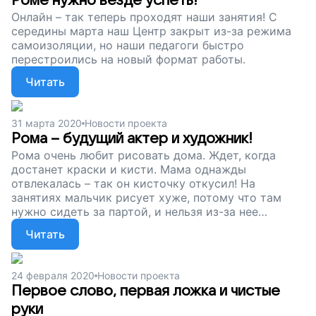
Роме нужно везде успеть!
Онлайн – так теперь проходят наши занятия! С
середины марта наш Центр закрыт из-за режима
самоизоляции, но наши педагоги быстро
перестроились на новый формат работы.
Читать
31 марта 2020
Новости проекта
Рома – будущий актер и художник!
Рома очень любит рисовать дома. Ждет, когда
достанет краски и кисти. Мама однажды
отвлекалась – так он кисточку откусил! На
занятиях мальчик рисует хуже, потому что там
нужно сидеть за партой, и нельзя из-за нее
выходить во время занятия, а Рома очень любит
Читать
свободу. Но он справляется!
24 февраля 2020
Новости проекта
Первое слово, первая ложка и чистые
руки