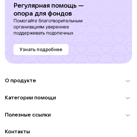
Регулярная помощь —
опора для фондов
Помогайте благотворительным
организациям увереннее
поддерживать подопечных
Узнать подробнее
О продукте
О проекте VK Добро
Категории помощи
Отчеты VK Добро
Детям
Использование материалов
Полезные ссылки
Взрослым
Обратная связь
Найти фонд
Пожилым
Контакты
Для НКО
Волонтеры