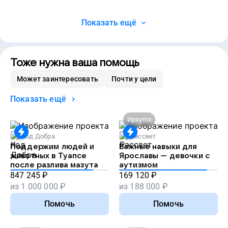
Показать ещё
Тоже нужна ваша помощь
Может заинтересовать
Почти у цели
Показать ещё
Иркутск
Код Добра
Рассвет
Поддержим людей и
Важные навыки для
животных в Туапсе
Ярославы — девочки с
после разлива мазута
аутизмом
847 245
₽
169 120
₽
из
1 000 000
₽
из
188 000
₽
Помочь
Помочь