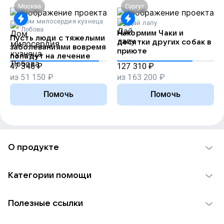
Москва
Сургут
Дом милосердия кузнеца
Дай лапу
Лобова
Накормим Чаки и
Пусть люди с тяжелыми
десятки других собак в
заболеваниями вовремя
приюте
попадут на лечение
47 346
₽
127 310
₽
из
51 150
₽
из
163 200
₽
Помочь
Помочь
О продукте
О проекте VK Добро
Категории помощи
Отчеты VK Добро
Детям
Использование материалов
Полезные ссылки
Взрослым
Обратная связь
Найти фонд