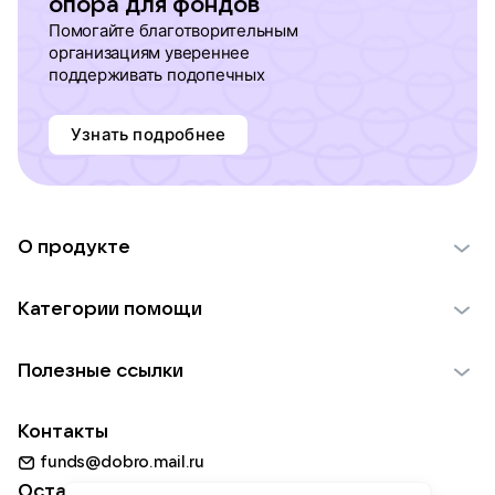
опора для фондов
Помогайте благотворительным
организациям увереннее
поддерживать подопечных
Узнать подробнее
О продукте
О проекте VK Добро
Категории помощи
Отчеты VK Добро
Детям
Использование материалов
Полезные ссылки
Взрослым
Обратная связь
Найти фонд
Пожилым
Контакты
Для НКО
Волонтеры
Животным
funds@dobro.mail.ru
Партнерам
Добрый день
Оставайтесь с нами
Природе