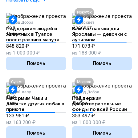
Иркутск
Код Добра
Рассвет
Поддержим людей и
Важные навыки для
животных в Туапсе
Ярославы — девочки с
после разлива мазута
аутизмом
848 820
₽
171 073
₽
из
1 000 000
₽
из
188 000
₽
Помочь
Помочь
Сургут
Москва
Дай лапу
Код Добра
Накормим Чаки и
Поддержим
десятки других собак в
благотворительные
приюте
фонды по всей России
133 981
₽
353 497
₽
из
163 200
₽
из
1 000 000
₽
Помочь
Помочь