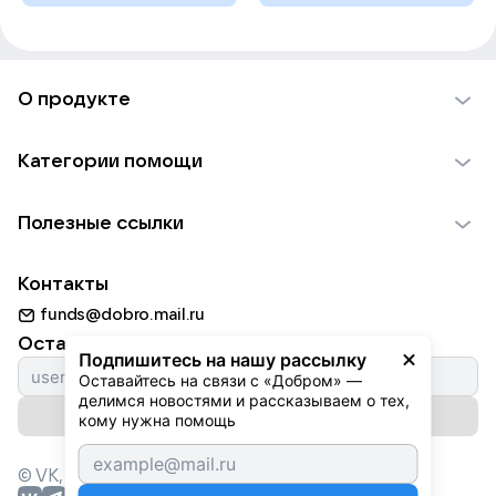
О продукте
О проекте VK Добро
Категории помощи
Отчеты VK Добро
Детям
Использование материалов
Полезные ссылки
Взрослым
Обратная связь
Найти фонд
Пожилым
Контакты
Для НКО
Волонтеры
Животным
funds@dobro.mail.ru
Партнерам
Добрый день
Оставайтесь с нами
Природе
Подпишитесь на нашу рассылку
Истории
Оставайтесь на связи с «Добром» — 
Культуре
делимся новостями и рассказываем о тех, 
Автоплатежи
Подписаться на рассылку
Фондам
кому нужна помощь
© VK,
2026
г. Все права защищены.