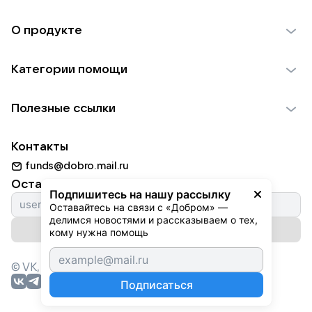
О продукте
О проекте VK Добро
Категории помощи
Отчеты VK Добро
Детям
Использование материалов
Полезные ссылки
Взрослым
Обратная связь
Найти фонд
Пожилым
Контакты
Для НКО
Волонтеры
Животным
funds@dobro.mail.ru
Партнерам
Добрый день
Оставайтесь с нами
Природе
Подпишитесь на нашу рассылку
Истории
Оставайтесь на связи с «Добром» — 
Культуре
делимся новостями и рассказываем о тех, 
Автоплатежи
Подписаться на рассылку
Фондам
кому нужна помощь
© VK,
2026
г. Все права защищены.
Подписаться