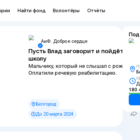
ории
Найти фонд
Волонтёры
Отчёты
Под
АиФ. Доброе сердце
Пусть Влад заговорит и пойдёт в
школу
мальчику, который не слышал с рождения.
г
Б
Оплатили речевую реабилитацию.
с
Д
180 
Белгород
До 20 марта 2024