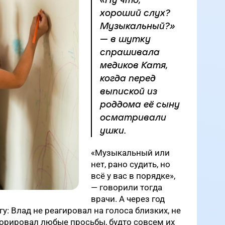
«Ну что,
хороший слух?
Музыкальный?»
— в шутку
спрашивала
медиков Катя,
когда перед
выпиской из
роддома её сыну
осматривали
ушки.
«Музыкальный или
нет, рано судить, но
всё у вас в порядке»,
— говорили тогда
врачи. А через год
гу: Влад не реагировал на голоса близких, не
норировал любые просьбы, будто совсем их