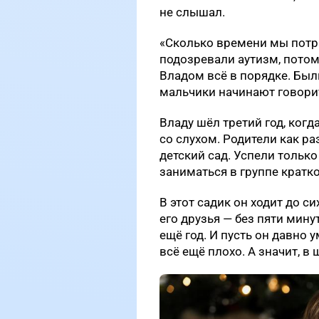
не слышал.
«Сколько времени мы потра
подозревали аутизм, потом
Владом всё в порядке. Были
мальчики начинают говори
Владу шёл третий год, когд
со слухом. Родители как р
детский сад. Успели только
заниматься в группе крат
В этот садик он ходит до с
его друзья — без пяти мину
ещё год. И пусть он давно у
всё ещё плохо. А значит, в 