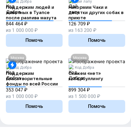
Код Добра
Дай лапу
Поддержим людей и
Накормим Чаки и
животных в Туапсе
десятки других собак в
после разлива мазута
приюте
844 464
₽
126 709
₽
из
1 000 000
₽
из
163 200
₽
Помочь
Помочь
Москва
Москва
Код Добра
Код Добра
Поддержим
Скажем «нет»
благотворительные
кибербуллингу
фонды по всей России
353 047
₽
899 304
₽
из
1 000 000
₽
из
1 500 000
₽
Помочь
Помочь