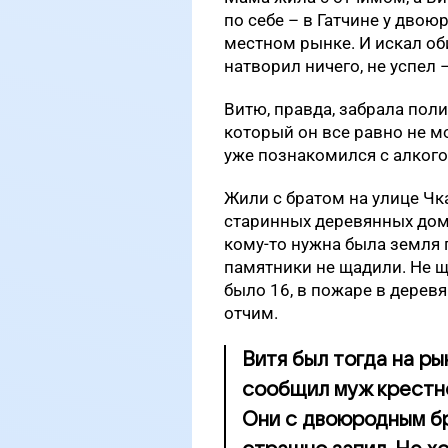
по себе – в Гатчине у двою
местном рынке. И искал об
натворил ничего, не успел 
Витю, правда, забрала пол
который он все равно не мо
уже познакомился с алкого
Жили с братом на улице Чка
старинных деревянных домо
кому-то нужна была земля 
памятники не щадили. Не щ
было 16, в пожаре в дерев
отчим.
Витя был тогда на ры
сообщил муж крестной
Они с двоюродным бр