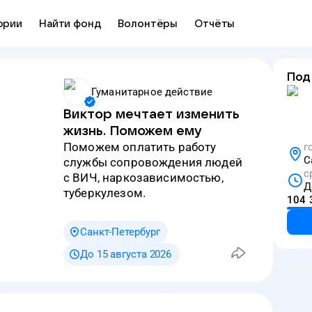
ории
Найти фонд
Волонтёры
Отчёты
Под
Гуманитарное действие
Виктор мечтает изменить
жизнь. Поможем ему
Поможем оплатить работу
г
С
службы сопровождения людей
с
с ВИЧ, наркозависимостью,
Д
туберкулезом.
104 
Санкт-Петербург
До 15 августа 2026