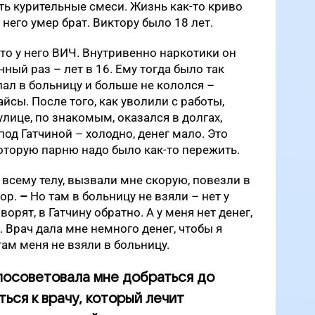
ять курительные смеси. Жизнь как-то криво
 него умер брат. Виктору было 18 лет.
что у него ВИЧ. Внутривенно наркотики он
ный раз – лет в 16. Ему тогда было так
опал в больницу и больше не кололся –
айсы. После того, как уволили с работы,
лице, по знакомым, оказался в долгах,
од Гатчиной – холодно, денег мало. Это
которую парню надо было как-то пережить.
 всему телу, вызвали мне скорую, повезли в
тор.
–
Но там в больницу не взяли – нет у
орят, в Гатчину обратно. А у меня нет денег,
.
Врач дала мне немного денег, чтобы я
там меня не взяли в больницу.
посоветовала мне добраться до
ься к врачу, который лечит