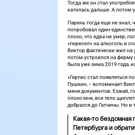
Тогда же он стал употребл
катилась дальше. А потом у
Парень тогда еще не знал, 
попробовал один-единствен
плохо, что едва не умер, п
«пересел» на алкоголь и сп
Виктор фактически жил на у
потом устроился на ферму п
была уже зима 2019 года, 
«Герпес стал появляться по
Пушкин, − вспоминает Вик
меня документов. Езжай, гов
плохо мне, все тело щиплет
добрался до Гатчины. Но и 
Какая-то бездомная 
Петербурга и обратит