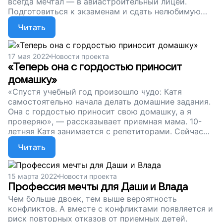
всегда мечтал — в авиастроительный лицей.
Подготовиться к экзаменам и сдать нелюбимую
математику ему помогли репетиторы «Солнечного
Читать
города». 14 наших подопечных поступили в
колледжи, а трое выпускников — в университеты.
Этой осенью на дополнительные занятия начнут
17 мая 2022
Новости проекта
ходить еще 36 ребят из приемных семей. Друзья,
«Теперь она с гордостью приносит
поддержите наш проект! Пусть чья-то мечта стать
домашку»
архитектором или экономистом исполнится
благодаря вам.
«Спустя учебный год произошло чудо: Катя
самостоятельно начала делать домашние задания.
Она с гордостью приносит свою домашку, а я
проверяю», — рассказывает приемная мама. 10-
летняя Катя занимается с репетиторами. Сейчас
наш проект помогает 32 приемным семьям.
Читать
Друзья, спасибо, что поддерживаете нас. Давайте
подарим приемным ребятам счастливое будущее!
15 марта 2022
Новости проекта
Профессия мечты для Даши и Влада
Чем больше двоек, тем выше вероятность
конфликтов. А вместе с конфликтами появляется и
риск повторных отказов от приемных детей.