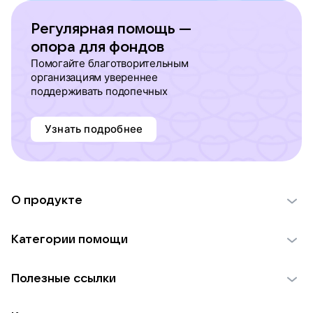
Регулярная помощь —
опора для фондов
Помогайте благотворительным
организациям увереннее
поддерживать подопечных
Узнать подробнее
О продукте
О проекте VK Добро
Категории помощи
Отчеты VK Добро
Детям
Использование материалов
Полезные ссылки
Взрослым
Обратная связь
Найти фонд
Пожилым