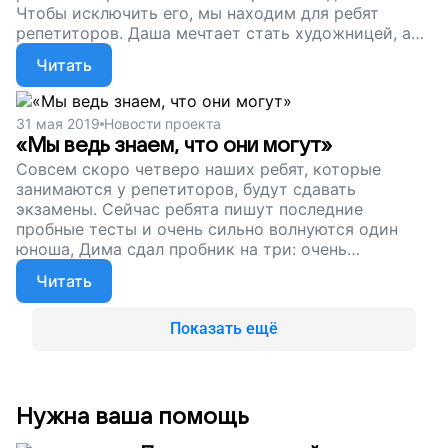
Чтобы исключить его, мы находим для ребят
репетиторов. Даша мечтает стать художницей, а
пока «подтягивает» математику. Влад хочет
Читать
получить профессию мультипликатора, а пока
готовится к ОГЭ. Мы верим в них и продолжаем
сбор, чтобы ребята из детских домов могли
31 мая 2019
Новости проекта
наверстать упущенное, догнать сверстников и
«Мы ведь знаем, что они могут»
уверенно войти в новую жизнь. Поддержите наш
Совсем скоро четверо наших ребят, которые
проект!
занимаются у репетиторов, будут сдавать
экзамены. Сейчас ребята пишут последние
пробные тесты и очень сильно волнуются один
юноша, Дима сдал пробник на три: очень
поторопился. Но у него еще есть время
Читать
подготовиться хорошо. А мы продолжаем
собирать деньги, чтобы 35 ребят из приемных и
опекунских семей занимались дополнительно,
Показать ещё
наверстывали проблемы в знаниях, искали себя и
уверенно смотрели в будущее. Поддержите наш
проект!
Нужна ваша помощь