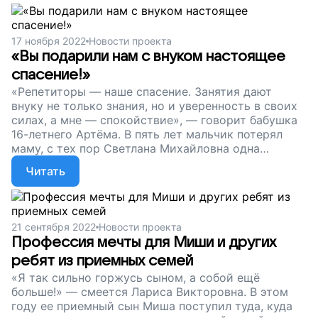
17 ноября 2022
Новости проекта
«Вы подарили нам с внуком настоящее
спасение!»
«Репетиторы — наше спасение. Занятия дают
внуку не только знания, но и уверенность в своих
силах, а мне — спокойствие», — говорит бабушка
16-летнего Артёма. В пять лет мальчик потерял
маму, с тех пор Светлана Михайловна одна
воспитывает парня. Среди наших подопечных есть
Читать
несколько таких семей, и мы делаем все, чтобы их
поддержать. Друзья, сейчас наш сбор
продолжается. С вашей помощью 39 ребят, чье
детство порой складывается непросто,
21 сентября 2022
Новости проекта
занимаются с репетиторами, восполняя пробелы в
Профессия мечты для Миши и других
знаниях. Давайте не будем останавливаться. Пусть
ребят из приемных семей
дети успешно окончат школу и уверенно
посмотрят в будущее!
«Я так сильно горжусь сыном, а собой ещё
больше!» — смеется Лариса Викторовна. В этом
году ее приемный сын Миша поступил туда, куда