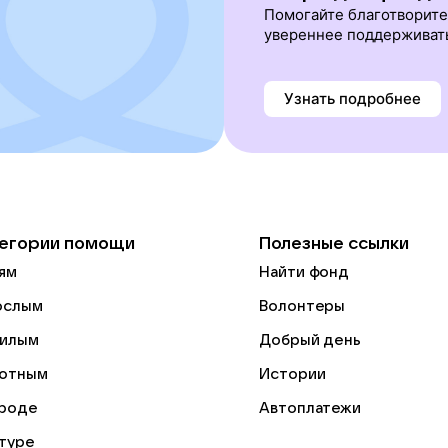
Помогайте благотворит
увереннее поддерживат
Узнать подробнее
егории помощи
Полезные ссылки
ям
Найти фонд
ослым
Волонтеры
илым
Добрый день
отным
Истории
роде
Автоплатежи
ьтуре