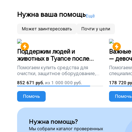
Нужна ваша помощь
Ещё
Может заинтересовать
Почти у цели
Поддержим людей и
Важные 
животных в Туапсе после
— девоч
разлива мазута
Помогаем
купить средства для
Помогаем
очистки, защитное оборудование,
специалис
лекарства, корм и предметы первой
852 671
руб.
из
1 000 000
руб.
178 720
ру
необходимости
Помочь
Помочь
Нужна помощь?
Мы собрали каталог проверенных