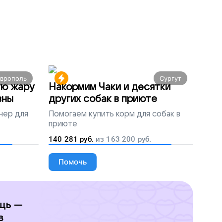
аврополь
Сургут
ую жару
Накормим Чаки и десятки
вны
других собак в приюте
нер для
Помогаем
купить корм для собак в
приюте
140 281
руб.
из
163 200
руб.
Помочь
щь —
в