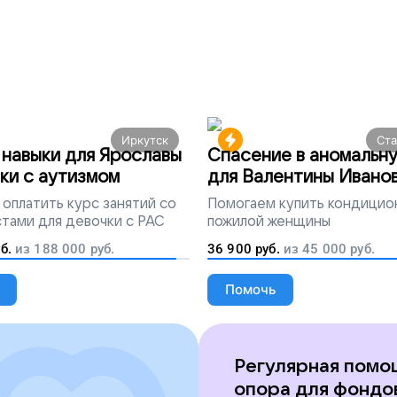
Иркутск
Ст
навыки для Ярославы
Спасение в аномальн
ки с аутизмом
для Валентины Ивано
оплатить курс занятий со
Помогаем
купить кондицио
тами для девочки с РАС
пожилой женщины
б.
из
188 000
руб.
36 900
руб.
из
45 000
руб.
Помочь
Регулярная помо
опора для фондо