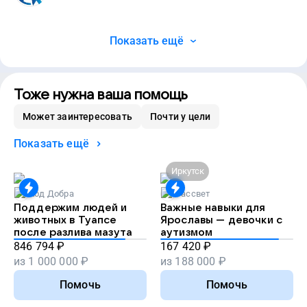
Показать ещё
Тоже нужна ваша помощь
Может заинтересовать
Почти у цели
Показать ещё
Иркутск
Код Добра
Рассвет
Поддержим людей и
Важные навыки для
животных в Туапсе
Ярославы — девочки с
после разлива мазута
аутизмом
846 794
₽
167 420
₽
из
1 000 000
₽
из
188 000
₽
Помочь
Помочь