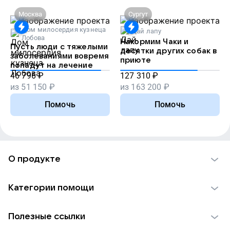
Москва
Сургут
Дом милосердия кузнеца
Дай лапу
Лобова
Накормим Чаки и
Пусть люди с тяжелыми
десятки других собак в
заболеваниями вовремя
приюте
попадут на лечение
46 796
₽
127 310
₽
из
51 150
₽
из
163 200
₽
Помочь
Помочь
О продукте
О проекте VK Добро
Категории помощи
Отчеты VK Добро
Детям
Использование материалов
Полезные ссылки
Взрослым
Обратная связь