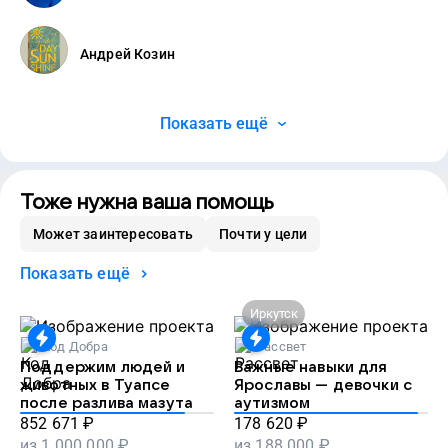
Андрей Козин
Показать ещё
Тоже нужна ваша помощь
Может заинтересовать
Почти у цели
Показать ещё
Иркутск
Код Добра
Рассвет
Поддержим людей и
Важные навыки для
животных в Туапсе
Ярославы — девочки с
после разлива мазута
аутизмом
852 671
₽
178 620
₽
из
1 000 000
₽
из
188 000
₽