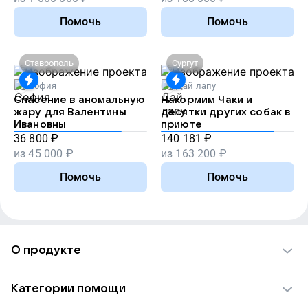
Помочь
Помочь
Ставрополь
Сургут
София
Дай лапу
Спасение в аномальную
Накормим Чаки и
жару для Валентины
десятки других собак в
Ивановны
приюте
36 800
₽
140 181
₽
из
45 000
₽
из
163 200
₽
Помочь
Помочь
О продукте
О проекте VK Добро
Категории помощи
Отчеты VK Добро