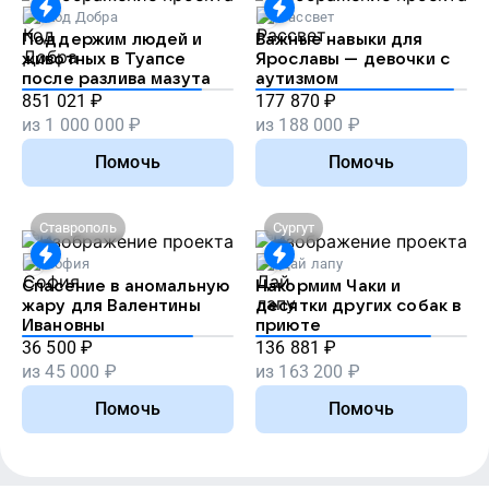
Код Добра
Рассвет
Поддержим людей и
Важные навыки для
животных в Туапсе
Ярославы — девочки с
после разлива мазута
аутизмом
851 021
₽
177 870
₽
из
1 000 000
₽
из
188 000
₽
Помочь
Помочь
Ставрополь
Сургут
София
Дай лапу
Спасение в аномальную
Накормим Чаки и
жару для Валентины
десятки других собак в
Ивановны
приюте
36 500
₽
136 881
₽
из
45 000
₽
из
163 200
₽
Помочь
Помочь