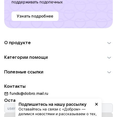
поддерживать подопечных
Узнать подробнее
О продукте
О проекте VK Добро
Категории помощи
Отчеты VK Добро
Детям
Использование материалов
Полезные ссылки
Взрослым
Обратная связь
Найти фонд
Пожилым
Контакты
Для НКО
Волонтеры
Животным
funds@dobro.mail.ru
Партнерам
Добрый день
Оставайтесь с нами
Природе
Подпишитесь на нашу рассылку
Истории
Оставайтесь на связи с «Добром» — 
Культуре
делимся новостями и рассказываем о тех, 
Автоплатежи