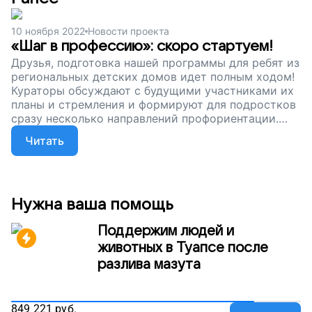
10 ноября 2022
Новости проекта
«Шаг в профессию»: скоро стартуем!
Друзья, подготовка нашей программы для ребят из
региональных детских домов идет полным ходом!
Кураторы обсуждают с будущими участниками их
планы и стремления и формируют для подростков
сразу несколько направлений профориентации.
Совсем скоро все мы встретимся в Москве и
Читать
проведем вместе семь незабываемых дней. Без
вашей помощи нам просто не справиться.
Поддержите проект. Давайте подарим ребятам,
которые растут без родителей, шанс на
счастливую взрослую жизнь!
Нужна ваша помощь
Поддержим людей и
животных в Туапсе после
разлива мазута
849 221
руб.