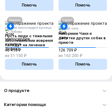
Помочь
Помочь
Москва
Сургут
Дом милосердия кузнеца
Дай лапу
Лобова
Накормим Чаки и
Пусть люди с тяжелыми
десятки других собак в
заболеваниями вовремя
приюте
попадут на лечение
46 416
₽
126 709
₽
из
51 150
₽
из
163 200
₽
Помочь
Помочь
О продукте
О проекте VK Добро
Категории помощи
Отчеты VK Добро