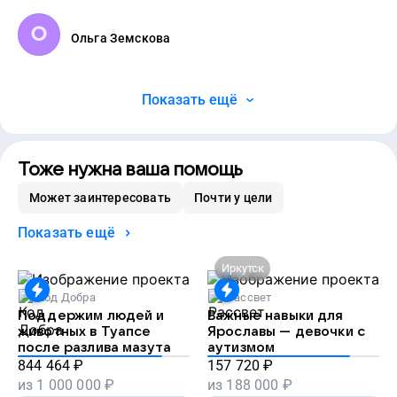
Ольга Земскова
Показать ещё
Тоже нужна ваша помощь
Может заинтересовать
Почти у цели
Показать ещё
Иркутск
Код Добра
Рассвет
Поддержим людей и
Важные навыки для
животных в Туапсе
Ярославы — девочки с
после разлива мазута
аутизмом
844 464
₽
157 720
₽
из
1 000 000
₽
из
188 000
₽