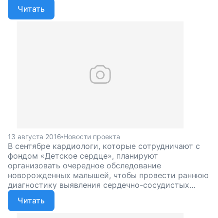
новорожденных малышей. Чтобы сотням малышей
Читать
вовремя выявили болезнь и помогли, нужна ваша
поддержка!
13 августа 2016
Новости проекта
В сентябре кардиологи, которые сотрудничают с
фондом «Детское сердце», планируют
организовать очередное обследование
новорожденных малышей, чтобы провести раннюю
диагностику выявления сердечно-сосудистых
патологий. Для этого необходимо срочно собрать
Читать
10 000 рублей.