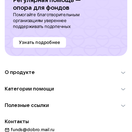
Регулярная помощь —
опора для фондов
Помогайте благотворительным
организациям увереннее
поддерживать подопечных
Узнать подробнее
О продукте
О проекте VK Добро
Категории помощи
Отчеты VK Добро
Детям
Использование материалов
Полезные ссылки
Взрослым
Обратная связь
Найти фонд
Пожилым
Контакты
Для НКО
Волонтеры
Животным
funds@dobro.mail.ru
Партнерам