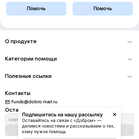
Помочь
Помочь
О продукте
О проекте VK Добро
Категории помощи
Отчеты VK Добро
Детям
Использование материалов
Полезные ссылки
Взрослым
Обратная связь
Найти фонд
Пожилым
Контакты
Для НКО
Волонтеры
Животным
funds@dobro.mail.ru
Партнерам
Добрый день
Оставайтесь с нами
Природе
Подпишитесь на нашу рассылку
Истории
Оставайтесь на связи с «Добром» — 
Культуре
делимся новостями и рассказываем о тех, 
Автоплатежи
Подписаться на рассылку
Фондам
кому нужна помощь