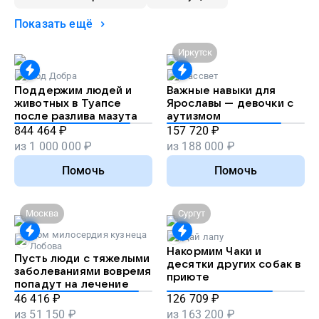
Показать ещё
Иркутск
Код Добра
Рассвет
Поддержим людей и
Важные навыки для
животных в Туапсе
Ярославы — девочки с
после разлива мазута
аутизмом
844 464
₽
157 720
₽
из
1 000 000
₽
из
188 000
₽
Помочь
Помочь
Москва
Сургут
Дом милосердия кузнеца
Дай лапу
Лобова
Накормим Чаки и
Пусть люди с тяжелыми
десятки других собак в
заболеваниями вовремя
приюте
попадут на лечение
46 416
₽
126 709
₽
из
51 150
₽
из
163 200
₽