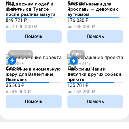
Поддержим людей и
Важные навыки для
животных в Туапсе
Ярославы — девочки с
после разлива мазута
аутизмом
849 721
₽
176 020
₽
из
1 000 000
₽
из
188 000
₽
Помочь
Помочь
Ставрополь
Сургут
София
Дай лапу
Спасение в аномальную
Накормим Чаки и
жару для Валентины
десятки других собак в
Ивановны
приюте
35 500
₽
135 781
₽
из
45 000
₽
из
163 200
₽
Помочь
Помочь