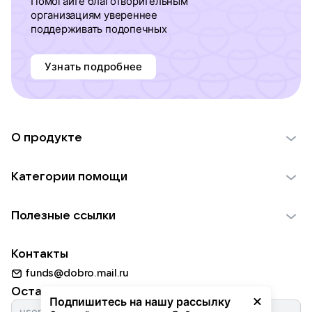
Помогайте благотворительным
организациям увереннее
поддерживать подопечных
Узнать подробнее
О продукте
О проекте VK Добро
Категории помощи
Отчеты VK Добро
Детям
Использование материалов
Полезные ссылки
Взрослым
Обратная связь
Найти фонд
Пожилым
Контакты
Для НКО
Волонтеры
Животным
funds@dobro.mail.ru
Партнерам
Добрый день
Оставайтесь с нами
Природе
Подпишитесь на нашу рассылку
Истории