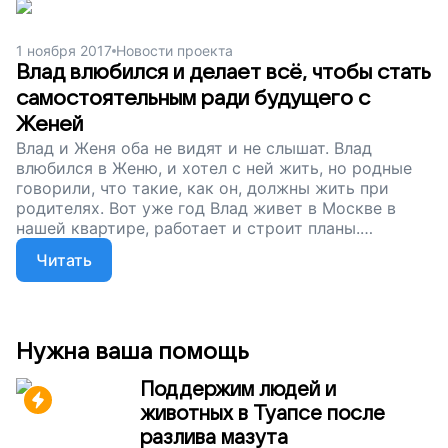
центр мог проработать следующие полгода.
Помогите ребятам с нарушениями слуха и зрения
1 ноября 2017
Новости проекта
жить свободно, поддержите наш проект!
Влад влюбился и делает всё, чтобы стать
самостоятельным ради будущего с
Женей
Влад и Женя оба не видят и не слышат. Влад
влюбился в Женю, и хотел с ней жить, но родные
говорили, что такие, как он, должны жить при
родителях. Вот уже год Влад живет в Москве в
нашей квартире, работает и строит планы.
Поддержите наш центр сопровождаемого
Читать
проживания: помогите людям с нарушениями
здоровья ощутить себя самостоятельными
людьми, которые сами принимают решения.
Нужна ваша помощь
Поддержим людей и
животных в Туапсе после
разлива мазута