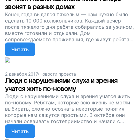
звонят в разных домах
Конец года выдался тяжелым — нам нужно было
сделать 10 000 колокольчиков. Каждый вечер
после тяжелого дня ребята собирались за ужином,
вместе готовили и отдыхали. Дом
сопровождаемого проживания, где живут ребята,
существует на пожертвования. Помогите Толику и
Читать
Даше жить самостоятельно и независимо,
поддержите наш проект!
2 декабря 2017
Новости проекта
Люди с нарушениями слуха и зрения
учатся жить по-новому
Люди с нарушениями слуха и зрения учатся жить
по-новому. Ребятам, которые всю жизнь не могли
выбирать, сложно осознать некоторые понятия,
которые нам кажутся простыми. В октябре они
начали осваивать гостеприимство и начали с
самых азов. А сейчас мы продолжаем собирать
Читать
деньги на работу нашего центра сопровождаемого
проживания: нужно еще 100 000 рублей, чтобы