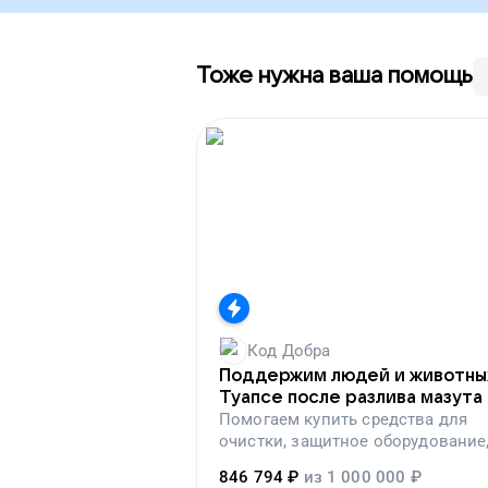
Тоже нужна ваша помощь
Код Добра
Поддержим людей и животны
Туапсе после разлива мазута
Помогаем
купить средства для
очистки, защитное оборудование
лекарства, корм и предметы пер
846 794
₽
из
1 000 000
₽
необходимости