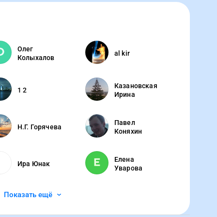
Олег
al kir
Колыхалов
Казановская
1 2
Ирина
Павел
Н.Г. Горячева
Коняхин
Елена
Ира Юнак
Уварова
Показать ещё