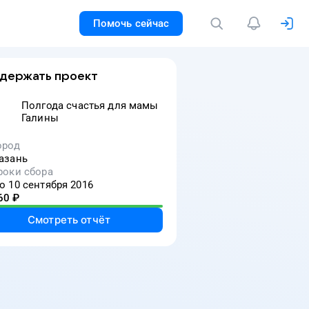
Помочь сейчас
держать проект
Полгода счастья для мамы
Галины
ород
азань
роки сбора
о 10 сентября 2016
60
₽
Смотреть отчёт