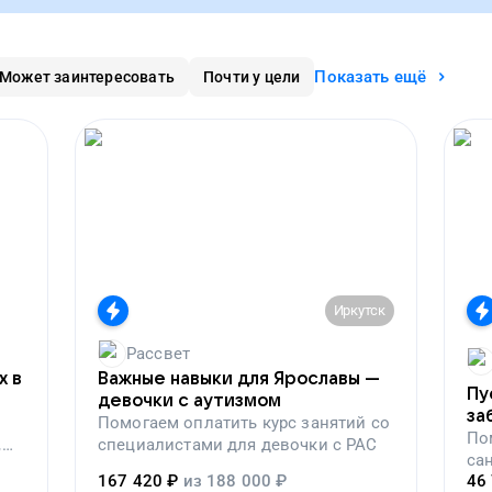
Показать ещё
Может заинтересовать
Почти у цели
Иркутск
Рассвет
х в
Важные навыки для Ярославы —
Пу
девочки с аутизмом
за
Помогаем
оплатить курс занятий со
по
По
,
специалистами для девочки с РАС
са
вой
167 420
₽
из
188 000
₽
46
пе