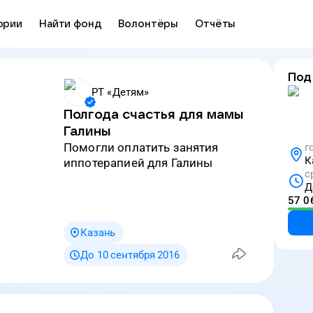
ории
Найти фонд
Волонтёры
Отчёты
Под
РТ «Детям»
Полгода счастья для мамы
Галины
Помогли оплатить занятия
г
К
иппотерапией для Галины
с
Д
57 0
Казань
До 10 сентября 2016