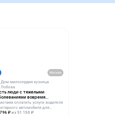
Москва
Дом милосердия кузнеца
Лобова
сть люди с тяжелыми
болеваниями вовремя
падут на лечение
могаем
оплатить услуги водителя
нитарного автомобиля для
 796
₽
из
51 150
₽
ревозки тяжелобольных людей