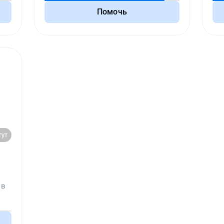
Помочь
гут
 в