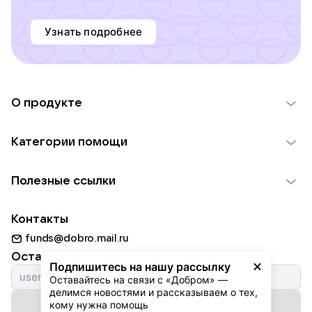
Узнать подробнее
О продукте
О проекте VK Добро
Категории помощи
Отчеты VK Добро
Детям
Использование материалов
Полезные ссылки
Взрослым
Обратная связь
Найти фонд
Пожилым
Контакты
Для НКО
Волонтеры
Животным
funds@dobro.mail.ru
Партнерам
Добрый день
Оставайтесь с нами
Природе
Подпишитесь на нашу рассылку
Истории
Оставайтесь на связи с «Добром» — 
Культуре
делимся новостями и рассказываем о тех, 
Автоплатежи
Подписаться на рассылку
Фондам
кому нужна помощь