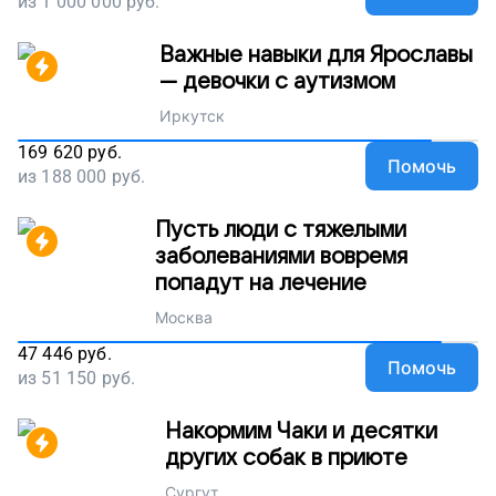
из
1 000 000
руб.
Важные навыки для Ярославы
— девочки с аутизмом
Иркутск
169 620
руб.
Помочь
из
188 000
руб.
Пусть люди с тяжелыми
заболеваниями вовремя
попадут на лечение
Москва
47 446
руб.
Помочь
из
51 150
руб.
Накормим Чаки и десятки
других собак в приюте
Сургут