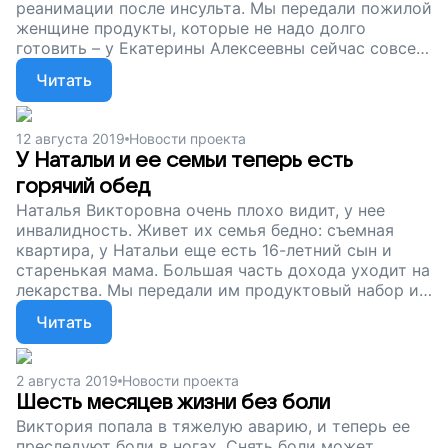
реанимации после инсульта. Мы передали пожилой
женщине продукты, которые не надо долго
готовить – у Екатерины Алексеевны сейчас совсем
мало сил. И мы продолжаем собирать деньги,
Читать
чтобы поддерживать одиноких стариков: покупать
им нужные продукты и лекарства. Подарите
бабушкам и дедушкам достойную старость,
12 августа 2019
Новости проекта
поддержите наш проект!
У Натальи и ее семьи теперь есть
горячий обед
Наталья Викторовна очень плохо видит, у нее
инвалидность. Живет их семья бедно: съемная
квартира, у Натальи еще есть 16-летний сын и
старенькая мама. Большая часть дохода уходит на
лекарства. Мы передали им продуктовый набор и
сейчас собираем деньги, чтобы систематически
Читать
оказывать помощь семьям, которые столкнулись с
крайней нуждой и не могут справиться с
трудностями сами. Поддержите наш проект!
2 августа 2019
Новости проекта
Шесть месяцев жизни без боли
Виктория попала в тяжелую аварию, и теперь ее
преследуют боли в ногах. Снять боли может