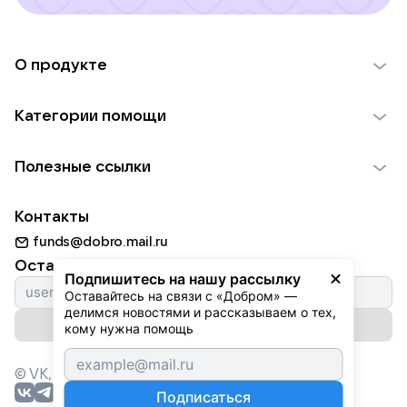
О продукте
О проекте VK Добро
Категории помощи
Отчеты VK Добро
Детям
Использование материалов
Полезные ссылки
Взрослым
Обратная связь
Найти фонд
Пожилым
Контакты
Для НКО
Волонтеры
Животным
funds@dobro.mail.ru
Партнерам
Добрый день
Оставайтесь с нами
Природе
Подпишитесь на нашу рассылку
Истории
Оставайтесь на связи с «Добром» — 
Культуре
делимся новостями и рассказываем о тех, 
Автоплатежи
Подписаться на рассылку
Фондам
кому нужна помощь
© VK,
2026
г. Все права защищены.
Подписаться