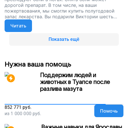
дорогой препарат. В том числе, на ваши
пожертвования, мы смогли купить полугодовой
запас лекарства. Вы подарили Виктории шесть
месяцев без боли. Сейчас мы продолжаем
Читать
собирать деньги, чтобы поддерживать одиноких
стариков, людей с нарушениями здоровья и тех,
кто оказался в беде. Поддержите наш проект!
Показать ещё
Нужна ваша помощь
Поддержим людей и
животных в Туапсе после
разлива мазута
852 771
руб.
Помочь
из
1 000 000
руб.
Важные навыки для Ярославы