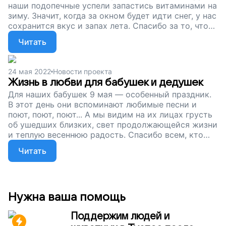
наши подопечные успели запастись витаминами на
зиму. Значит, когда за окном будет идти снег, у нас
сохранится вкус и запах лета. Спасибо за то, что
помогаете одиноким пожилым людям. Сбор для
Читать
них продолжается. Давайте наполним жизнь
бабушек и дедушек заботой и уютом!
24 мая 2022
Новости проекта
Жизнь в любви для бабушек и дедушек
Для наших бабушек 9 мая — особенный праздник.
В этот день они вспоминают любимые песни и
поют, поют, поют... А мы видим на их лицах грусть
об ушедших близких, свет продолжающейся жизни
и теплую весеннюю радость. Спасибо всем, кто
поддерживает наших подопечных. Наш сбор
Читать
продолжается. Пусть бабушки и дедушки живут в
любви и заботе!
Нужна ваша помощь
Поддержим людей и