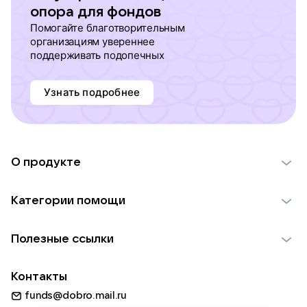
опора для фондов
Помогайте благотворительным
организациям увереннее
поддерживать подопечных
Узнать подробнее
О продукте
О проекте VK Добро
Категории помощи
Отчеты VK Добро
Детям
Использование материалов
Полезные ссылки
Взрослым
Обратная связь
Найти фонд
Пожилым
Контакты
Для НКО
Волонтеры
Животным
funds@dobro.mail.ru
Партнерам