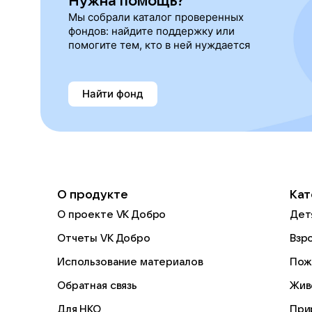
Нужна помощь?
Мы собрали каталог проверенных
фондов: найдите поддержку или
помогите тем, кто в ней нуждается
Найти фонд
О продукте
Кат
О проекте VK Добро
Дет
Отчеты VK Добро
Взр
Использование материалов
Пож
Обратная связь
Жив
Для НКО
При