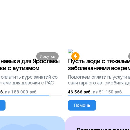
Иркутск
навыки для Ярославы
Пусть люди с тяжелы
ки с аутизмом
заболеваниями вовре
попадут на лечение
оплатить курс занятий со
Помогаем
оплатить услуги
тами для девочки с РАС
санитарного автомобиля д
перевозки тяжелобольных 
б.
из
188 000
руб.
46 566
руб.
из
51 150
руб.
Помочь