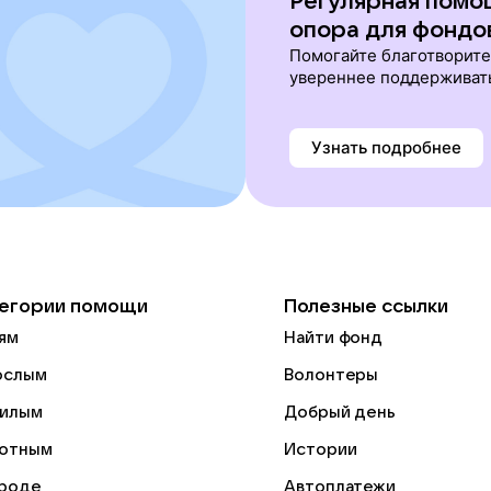
Регулярная помо
опора для фондо
Помогайте благотворит
увереннее поддерживат
Узнать подробнее
егории помощи
Полезные ссылки
ям
Найти фонд
ослым
Волонтеры
илым
Добрый день
отным
Истории
роде
Автоплатежи