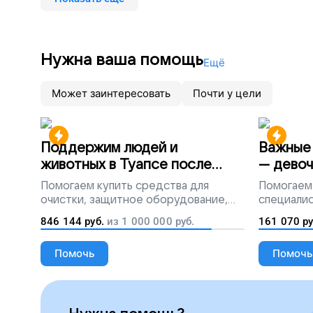
Нужна ваша помощь
Ещё
Может заинтересовать
Почти у цели
Поддержим людей и
Важные 
животных в Туапсе после
— девоч
разлива мазута
Помогаем
купить средства для
Помогаем
очистки, защитное оборудование,
специалис
лекарства, корм и предметы первой
846 144
руб.
из
1 000 000
руб.
161 070
ру
необходимости
Помочь
Помочь