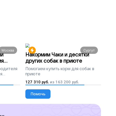
Москва
Сургут
ми
Накормим Чаки и десятки
мя
других собак в приюте
 водителя
Помогаем
купить корм для собак в
ля
приюте
людей
127 310
руб.
из
163 200
руб.
Помочь