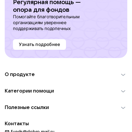
Регулярная помощь —
опора для фондов
Помогайте благотворительным
организациям увереннее
поддерживать подопечных
Узнать подробнее
О продукте
О проекте VK Добро
Категории помощи
Отчеты VK Добро
Детям
Использование материалов
Полезные ссылки
Взрослым
Обратная связь
Найти фонд
Пожилым
Контакты
Для НКО
Волонтеры
Животным
funds@dobro.mail.ru