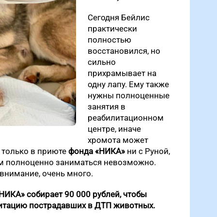
Сегодня Бейлис
практически
полностью
восстановился, но
сильно
прихрамывает на
одну лапу. Ему также
нужны полноценные
занятия в
реабилитационном
центре, иначе
хромота может
т только в приюте
фонда «НИКА»
ни с Руной,
ом полноценно заниматься невозможно.
внимание, очень много.
ИКА» собирает 90 000 рублей, чтобы
литацию пострадавших в ДТП животных.