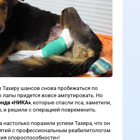
л Тахиру шансов снова пробежаться по
то лапы придется вовсе ампутировать. Но
онда «НИКА»
, которые спасли пса, заметили,
х, и решили с операцией повременить.
 настолько поразили успехи Тахира, что он
нятий с профессиональным реабилитологом
ния опороспособности»!