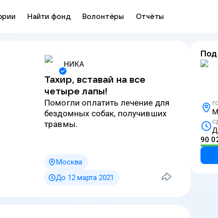
ории
Найти фонд
Волонтёры
Отчёты
Под
НИКА
Тахир, вставай на все
четыре лапы!
Помогли оплатить лечение для
г
М
бездомных собак, получивших
с
травмы.
Д
90 0
Москва
До 12 марта 2021