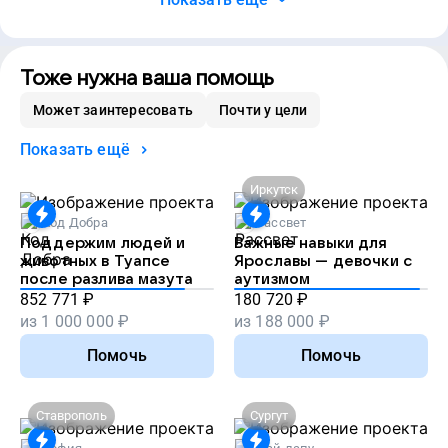
Тоже нужна ваша помощь
Может заинтересовать
Почти у цели
Показать ещё
Иркутск
Код Добра
Рассвет
Поддержим людей и
Важные навыки для
животных в Туапсе
Ярославы — девочки с
после разлива мазута
аутизмом
852 771
₽
180 720
₽
из
1 000 000
₽
из
188 000
₽
Помочь
Помочь
Ставрополь
Сургут