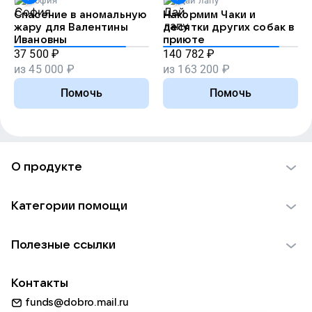
София
Дай лапу
Спасение в аномальную
Накормим Чаки и
жару для Валентины
десятки других собак в
Ивановны
приюте
37 500
₽
140 782
₽
из
45 000
₽
из
163 200
₽
Помочь
Помочь
О продукте
О проекте VK Добро
Категории помощи
Отчеты VK Добро
Детям
Использование материалов
Полезные ссылки
Взрослым
Обратная связь
Найти фонд
Пожилым
Контакты
Для НКО
Волонтеры
Животным
funds@dobro.mail.ru
Партнерам