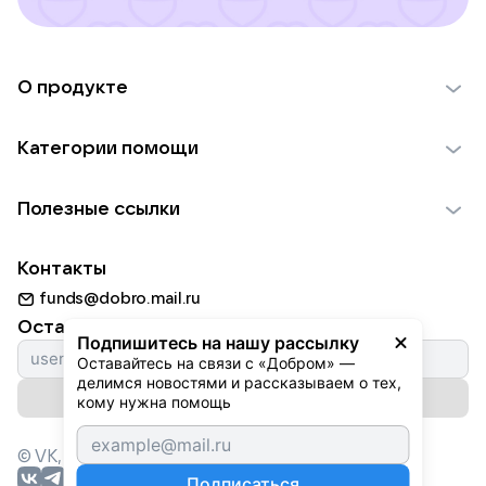
О продукте
О проекте VK Добро
Категории помощи
Отчеты VK Добро
Детям
Использование материалов
Полезные ссылки
Взрослым
Обратная связь
Найти фонд
Пожилым
Контакты
Для НКО
Волонтеры
Животным
funds@dobro.mail.ru
Партнерам
Добрый день
Оставайтесь с нами
Природе
Подпишитесь на нашу рассылку
Истории
Оставайтесь на связи с «Добром» — 
Культуре
делимся новостями и рассказываем о тех, 
Автоплатежи
Подписаться на рассылку
Фондам
кому нужна помощь
© VK,
2026
г. Все права защищены.
Подписаться